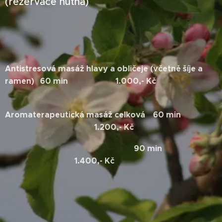
(rezervace nutná)
Antistresová masáž hlavy a obličeje (včetně šíje a
ramen) 60 min 1.000,- Kč
Aromaterapeutická masáž celková 60 min
1.200,- Kč
90 min
1.400,- Kč