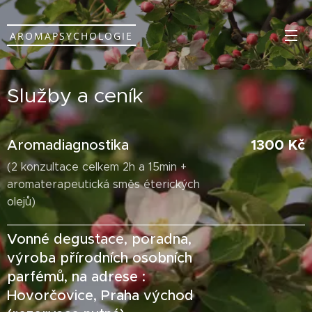
AROMAPSYCHOLOGIE
Služby a ceník
1300 Kč
Aromadiagnostika
(2 konzultace celkem 2h a 15min +
aromaterapeutická směs éterických
olejů)
Vonné degustace, poradna,
výroba přírodních osobních
parfémů, na adrese :
Hovorčovice, Praha východ