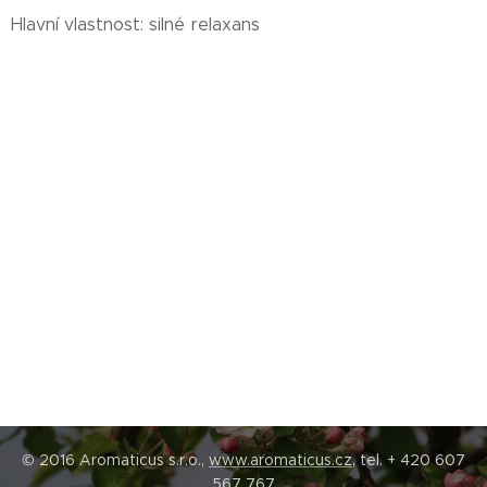
Hlavní vlastnost: silné relaxans
© 2016 Aromaticus s.r.o.,
www.aromaticus.cz
, tel. + 420 607
567 767