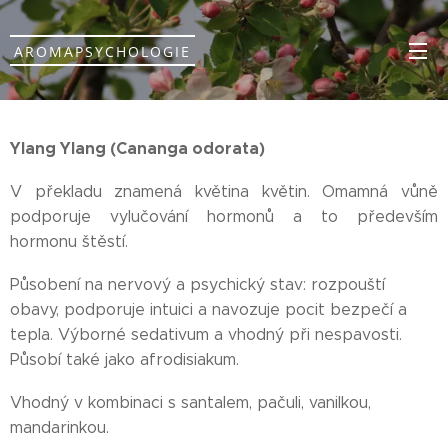
AROMAPSYCHOLOGIE
Ylang Ylang (Cananga odorata)
V překladu znamená květina květin. Omamná vůně
podporuje vylučování hormonů a to především
hormonu štěstí.
Působení na nervový a psychický stav: rozpouští
obavy, podporuje intuici a navozuje pocit bezpečí a
tepla. Výborné sedativum a vhodný při nespavosti.
Působí také jako afrodisiakum.
Vhodný v kombinaci s santalem, pačuli, vanilkou,
mandarinkou.